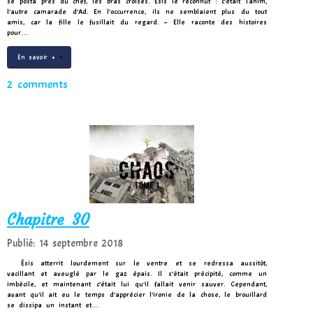
se posta près du chef, les bras croisés. Ésis le reconnut : c’était Tanim,
l’autre camarade d’Ad. En l’occurrence, ils ne semblaient plus du tout
amis, car la fille le fusillait du regard. – Elle raconte des histoires
pour…
En savoir +
2 comments
Chapitre 30
Publié: 14 septembre 2018
Ésis atterrit lourdement sur le ventre et se redressa aussitôt,
vacillant et aveuglé par le gaz épais. Il s’était précipité, comme un
imbécile, et maintenant c’était lui qu’il fallait venir sauver. Cependant,
avant qu’il ait eu le temps d’apprécier l’ironie de la chose, le brouillard
se dissipa un instant et…