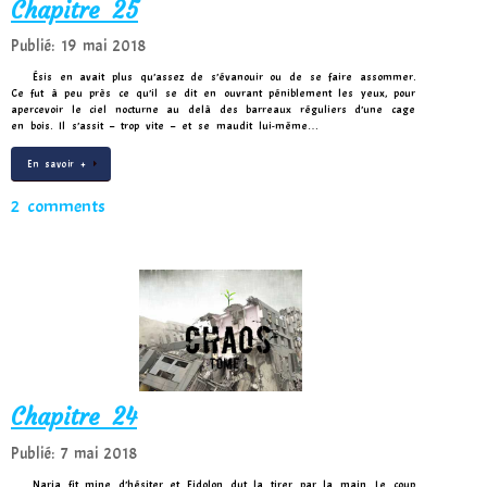
Chapitre 25
Publié: 19 mai 2018
Ésis en avait plus qu’assez de s’évanouir ou de se faire assommer.
Ce fut à peu près ce qu’il se dit en ouvrant péniblement les yeux, pour
apercevoir le ciel nocturne au delà des barreaux réguliers d’une cage
en bois. Il s’assit – trop vite – et se maudit lui-même…
En savoir +
2 comments
Chapitre 24
Publié: 7 mai 2018
Naria fit mine d’hésiter et Eidolon dut la tirer par la main. Le coup