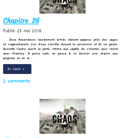
Chapitre 26
Publié: 23 mai 2018
Deux Revendeurs lourdement armés étaient apparus près des cages
et s’approchaient. L’un d’eux s’arrêta devant le prisonnier et fit un geste.
Aussitôt, l’autre ouvrit la porte, intima aux captifs de s’écarter, puis revint
avec l’homme. À peine sorti, on passa à ce dernier une chaîne aux
poignets et on le…
En savoir +
2 comments