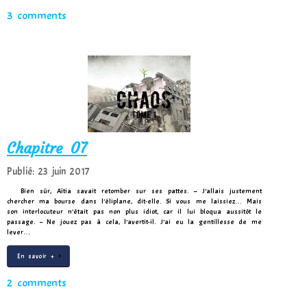
3 comments
Chapitre 07
Publié: 23 juin 2017
Bien sûr, Aïtia savait retomber sur ses pattes. – J’allais justement
chercher ma bourse dans l’éliplane, dit-elle. Si vous me laissiez… Mais
son interlocuteur n’était pas non plus idiot, car il lui bloqua aussitôt le
passage. – Ne jouez pas à cela, l’avertit-il. J’ai eu la gentillesse de me
lever…
En savoir +
2 comments