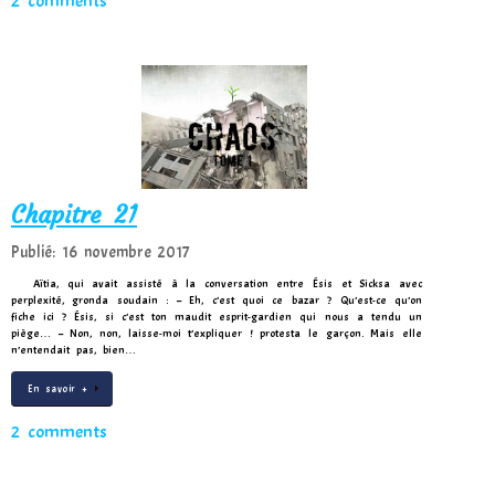
2 comments
Chapitre 21
Publié: 16 novembre 2017
Aïtia, qui avait assisté à la conversation entre Ésis et Sicksa avec
perplexité, gronda soudain : – Eh, c’est quoi ce bazar ? Qu’est-ce qu’on
fiche ici ? Ésis, si c’est ton maudit esprit-gardien qui nous a tendu un
piège… – Non, non, laisse-moi t’expliquer ! protesta le garçon. Mais elle
n’entendait pas, bien…
En savoir +
2 comments