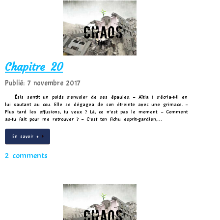
Chapitre 20
Publié: 7 novembre 2017
Ésis sentit un poids s’envoler de ses épaules. – Aïtia ! s’écria-t-il en
lui sautant au cou. Elle se dégagea de son étreinte avec une grimace. –
Plus tard les effusions, tu veux ? Là, ce n’est pas le moment. – Comment
as-tu fait pour me retrouver ? – C’est ton fichu esprit-gardien,…
En savoir +
2 comments