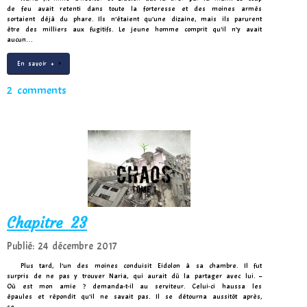
de feu avait retenti dans toute la forteresse et des moines armés
sortaient déjà du phare. Ils n’étaient qu’une dizaine, mais ils parurent
être des milliers aux fugitifs. Le jeune homme comprit qu’il n’y avait
aucun…
En savoir +
2 comments
Chapitre 23
Publié: 24 décembre 2017
Plus tard, l’un des moines conduisit Eidolon à sa chambre. Il fut
surpris de ne pas y trouver Naria, qui aurait dû la partager avec lui. –
Où est mon amie ? demanda-t-il au serviteur. Celui-ci haussa les
épaules et répondit qu’il ne savait pas. Il se détourna aussitôt après,
se…