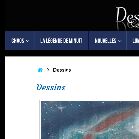
Passer
au
contenu
Passer
Chaos
La légende de minuit
Nouvelles
Lu
au
contenu
Accueil
Dessins
Dessins