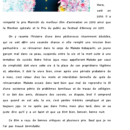
Hara,
sorti en
2010. Il a
remporté le prix Mainichi du meilleur film d’animation en 2010 ainsi que
la Mention spéciale et le Prix du public au Festival d’Annecy en 2011.
On y raconte l’histoire d’une âme pécheresse récemment décédée,
qui se voit offrir une seconde chance si elle remplit une mission bien
particulière : se réincarner dans le corps de Makoto Kobayashi, un jeune
garçon mal dans sa peau, suspendu entre la vie et la mort suite à une
tentative de suicide. Notre héros (que nous appelleront Makoto par souci
de simplicité) doit vivre cette vie à la place de son propriétaire légitime
et, attention, il doit la vivre bien, sinon après une période probatoire de
6 mois, c’est retour chez les morts et interdiction formelle de cycle de
réincarnation. Makoto essaie donc tant bien que mal de reprendre le fil
d’une existence pétrie de problèmes familiaux et de tracas de collégien.
Il se fait des amis, découvre des secrets, se dispute, bref il comprend
que quand on est ado, la vie, c’est parfois trèèèès compliqué et pas
toujours jojo. Je ne spoile pas dans l’intro, mais plus tard, donc on va
juste dire qu’il y a un twist et que ça finit bien, bonsoir, bonne nuit.
Ce film a reçu de bonnes critiques et plusieurs prix. Sauf que je ne
l’ai pas trouvé formidable.