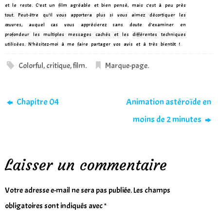
et le reste. C’est un film agréable et bien pensé, mais c’est à peu près
tout. Peut-être qu’il vous apportera plus si vous aimez décortiquer les
œuvres, auquel cas vous apprécierez sans doute d’examiner en
profondeur les multiples messages cachés et les différentes techniques
utilisées. N’hésitez-moi à me faire partager vos avis et à très bientôt !
Colorful
,
critique
,
film
.
Marque-page
.
Chapitre 04
Animation astéroïde en
moins de 2 minutes
Laisser un commentaire
Votre adresse e-mail ne sera pas publiée.
Les champs
obligatoires sont indiqués avec
*