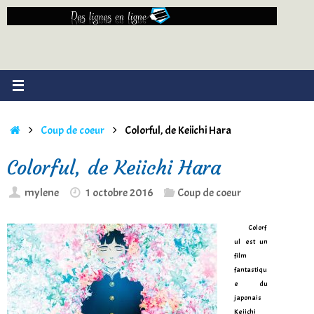
Passer
au
contenu
Accueil
Coup de coeur
Colorful, de Keiichi Hara
Colorful, de Keiichi Hara
mylene
1 octobre 2016
Coup de coeur
Colorf
ul est un
film
fantastiqu
e du
japonais
Keiichi