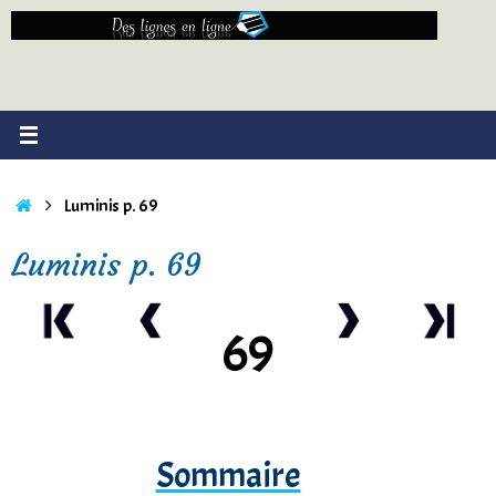
Passer
au
contenu
Accueil
Luminis p. 69
Luminis p. 69
69
Sommaire