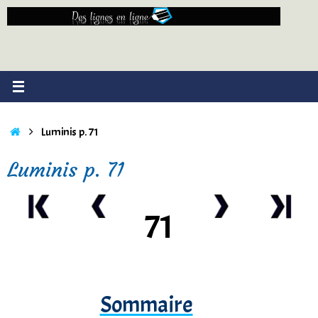
Passer
au
contenu
Accueil
Luminis p. 71
Luminis p. 71
71
Sommaire