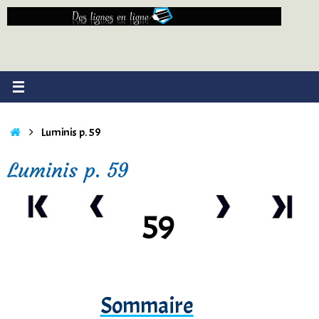
Passer
au
contenu
Accueil
Luminis p. 59
Luminis p. 59
59
Sommaire