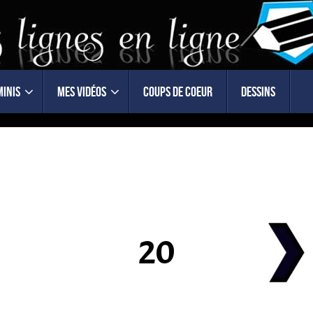
minis
Mes vidéos
Coups de coeur
Dessins
20