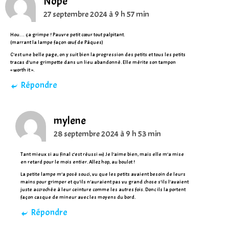
Nope
27 septembre 2024 à 9 h 57 min
Hou… ça grimpe ! Pauvre petit cœur tout palpitant.
(marrant la lampe façon œuf de Pâques)
C’est une belle page, on y suit bien la progression des petits et tous les petits
tracas d’une grimpette dans un lieu abandonné. Elle mérite son tampon
« worth it ».
Répondre
mylene
28 septembre 2024 à 9 h 53 min
Tant mieux si au final c’est réussi ^^) Je l’aime bien, mais elle m’a mise
en retard pour le mois entier. Allez hop, au boulot !
La petite lampe m’a posé souci, vu que les petits avaient besoin de leurs
mains pour grimper et qu’ils n’auraient pas vu grand chose s’ils l’avaient
juste accrochée à leur ceinture comme les autres fois. Donc ils la portent
façon casque de mineur avec les moyens du bord.
Répondre