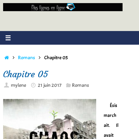
Passer
au
contenu
Accueil
Romans
Chapitre 05
Chapitre 05
mylene
21 juin 2017
Romans
Ésis
march
ait. Il
avait